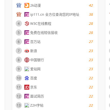
42
2k动漫
38
ip111.cn 全方位查询您的IP地址
28
4
W3C在线教程
28
5
免费在线短信接收
27
6
百万站
23
7
新浪
23
8
中国银行
23
9
爱站网
22
10
百度
22
11
京东
22
12
面试简历
22
13
Z2H字帖