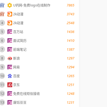
7865
U钙网-免费logo在线制作
3743
2k动漫
2548
4
2k动漫
1436
5
百万站
1410
6
面试简历
1387
7
前端笔记
1297
8
新浪
1294
9
网易
1265
10
百度
1251
11
京东
1248
12
免费在线短信接收
1231
13
唐钰豆豆