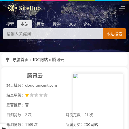
搜索
本站
百度
搜狗
360
必应
本站搜索
导航首页
»
IDC网站
»
腾讯云
腾讯云
站点域名：cloud.tencent.com
站点星级：
是否推荐：否
日浏览数：2 次
月浏览数：21 次
总浏览数：1169 次
所属分类：
IDC网站