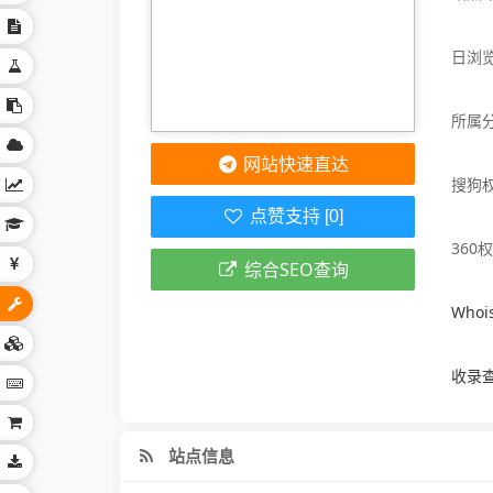
日浏览
所属
网站快速直达
搜狗
点赞支持 [0]
360
综合SEO查询
Who
收录
站点信息