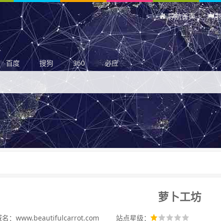
导航首页
百度
搜狗
360
必应
萝卜工坊
：www.beautifulcarrot.com
站点星级：