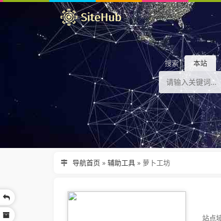
搜索
本站
导航首页
»
辅助工具
»
萝卜工坊
站点域名