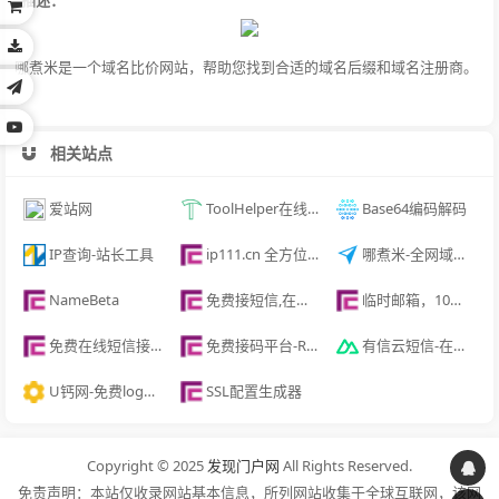
哪煮米是一个域名比价网站，帮助您找到合适的域名后缀和域名注册商。
相关站点
爱站网
ToolHelper在线工具
Base64编码解码
IP查询-站长工具
ip111.cn 全方位查询您的IP地址
哪煮米-全网域名,一站比价
NameBeta
免费接短信,在线接收短信验证码
临时邮箱，10分钟邮箱
免费在线短信接收
免费接码平台-ReceiveSMSOnlineChina
有信云短信-在线短信接收-ReceiveSMS
U钙网-免费logo在线制作
SSL配置生成器
Copyright © 2025
发现门户网
All Rights Reserved.
免责声明：本站仅收录网站基本信息，所列网站收集于全球互联网，该网