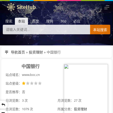
搜索
本站
百度
搜狗
360
必应
本站搜索
导航首页
»
投资理财
»
中国银行
中国银行
站点域名：www.boc.cn
站点星级：
是否推荐：否
日浏览数：3 次
月浏览数：27 次
总浏览数：1079 次
所属分类：
投资理财