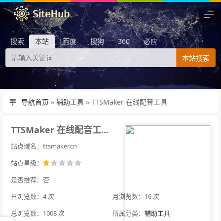
搜索
本站
百度
搜狗
360
必应
本站搜索
导航首页
»
辅助工具
»
TTSMaker 在线配音工具
TTSMaker 在线配音工具
站点域名：ttsmaker.cn
站点星级：
是否推荐：否
日浏览数：4 次
月浏览数：16 次
总浏览数：1008 次
所属分类：
辅助工具