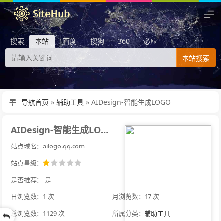
搜索
本站
百度
搜狗
360
必应
本站搜索
导航首页
»
辅助工具
»
AIDesign-智能生成LOGO
AIDesign-智能生成LOGO
站点域名：ailogo.qq.com
站点星级：
是否推荐：
是
日浏览数：1 次
月浏览数：17 次
总浏览数：1129 次
所属分类：
辅助工具